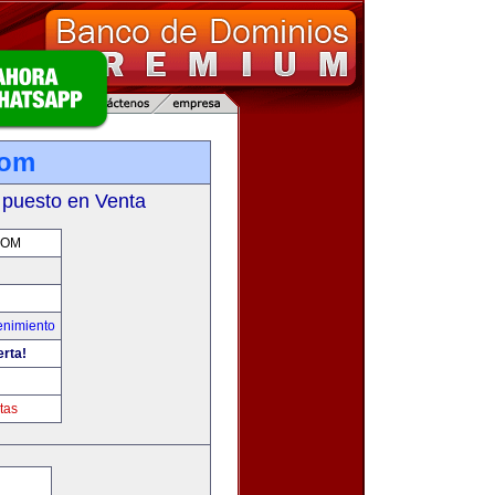
com
 puesto en Venta
COM
enimiento
erta!
tas