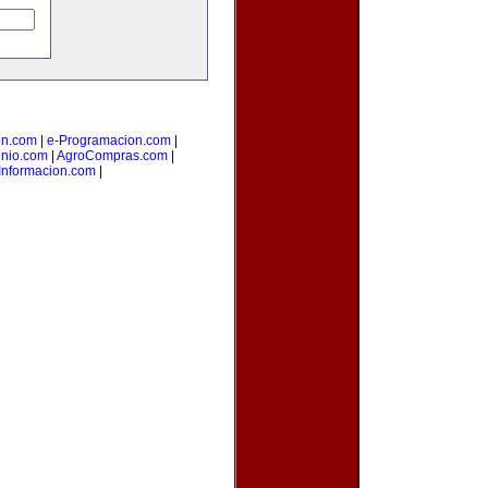
on.com
|
e-Programacion.com
|
nio.com
|
AgroCompras.com
|
Informacion.com
|