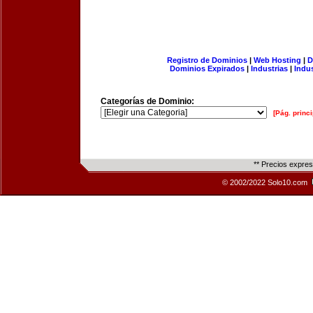
Registro de Dominios
|
Web Hosting
|
D
Dominios Expirados
|
Industrias
|
Indu
Categorías de Dominio:
[Pág. princi
** Precios expre
© 2002/2022 Solo10.com