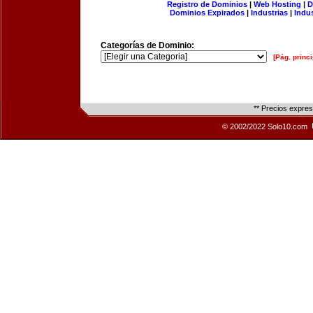
Registro de Dominios
|
Web Hosting
|
D
Dominios Expirados
|
Industrias
|
Indu
Categorías de Dominio:
[Pág. princi
** Precios expre
© 2002/2022 Solo10.com