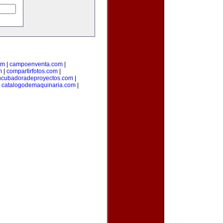
om
|
campoenventa.com
|
m
|
compartirfotos.com
|
ncubadoradeproyectos.com
|
|
catalogodemaquinaria.com
|