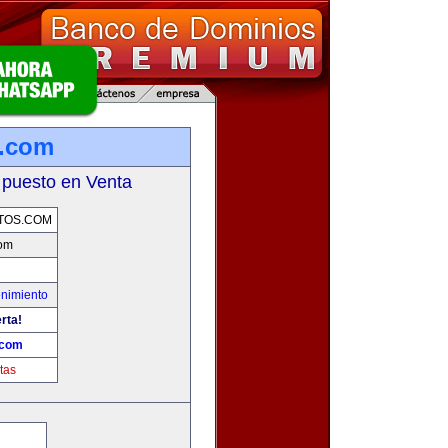
s.com
 puesto en Venta
TOS.COM
com
enimiento
rta!
.com
tas