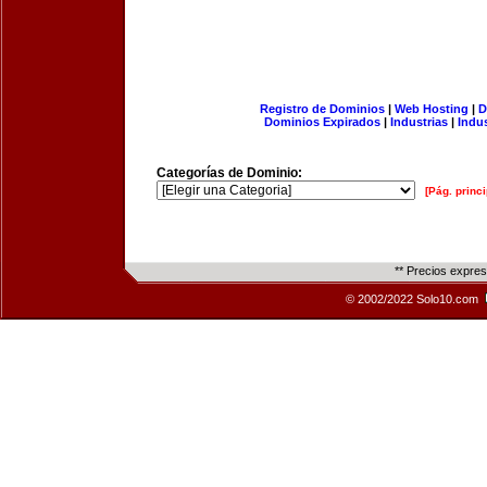
Registro de Dominios
|
Web Hosting
|
D
Dominios Expirados
|
Industrias
|
Indu
Categorías de Dominio:
[Pág. princi
** Precios expre
© 2002/2022 Solo10.com