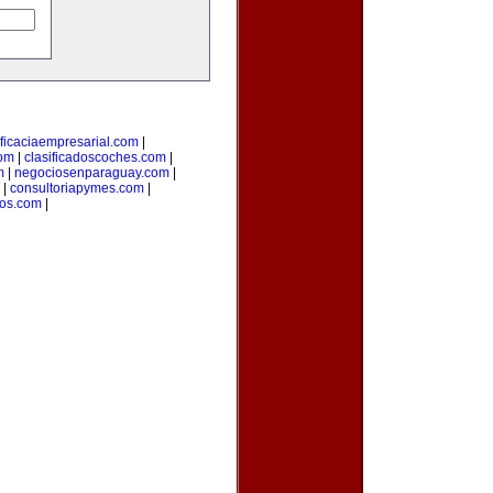
ficaciaempresarial.com
|
com
|
clasificadoscoches.com
|
m
|
negociosenparaguay.com
|
|
consultoriapymes.com
|
os.com
|