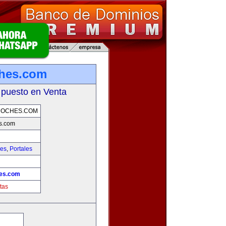
ches.com
 puesto en Venta
COCHES.COM
s.com
hes
,
Portales
hes.com
tas