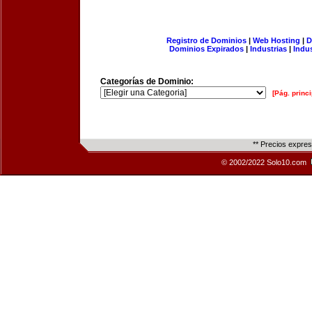
Registro de Dominios
|
Web Hosting
|
D
Dominios Expirados
|
Industrias
|
Indu
Categorías de Dominio:
[Pág. princi
** Precios expre
© 2002/2022 Solo10.com