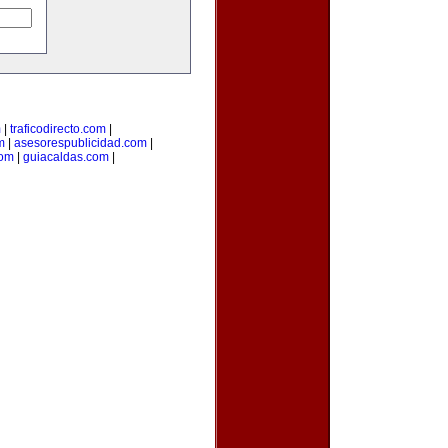
m
|
traficodirecto.com
|
m
|
asesorespublicidad.com
|
com
|
guiacaldas.com
|