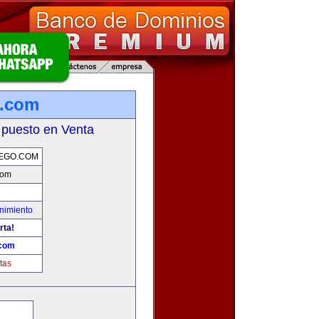
o.com
 puesto en Venta
EGO.COM
com
nimiento
rta!
.com
tas