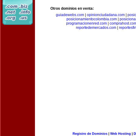
Otros dominios en venta:
guiadewebs.com
|
opinionciudadana.com
|
posi
posicionamientocolombia.com
|
posicion
programacionenred.com
|
comprahost.co
reportedemercados.com
|
reportesf
Registro de Dominios
|
Web Hosting
|
D