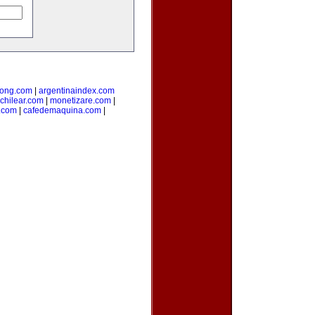
ong.com
|
argentinaindex.com
chilear.com
|
monetizare.com
|
o.com
|
cafedemaquina.com
|