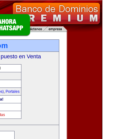
om
 puesto en Venta
M
os)
,
Portales
a!
tas