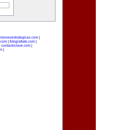
rsionesestrategicas.com
|
.com
|
fotografiate.com
|
|
contactoclave.com
|
om
|