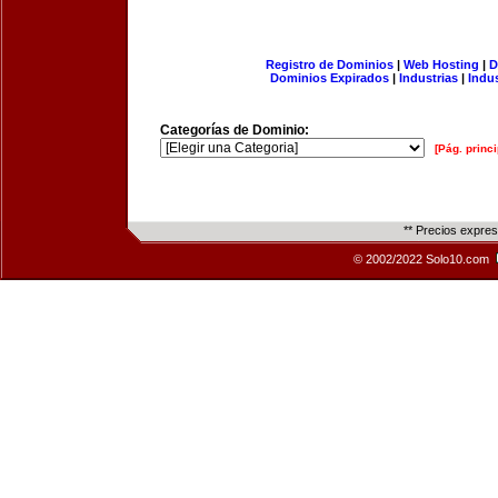
Registro de Dominios
|
Web Hosting
|
D
Dominios Expirados
|
Industrias
|
Indu
Categorías de Dominio:
[Pág. princi
** Precios expre
© 2002/2022 Solo10.com