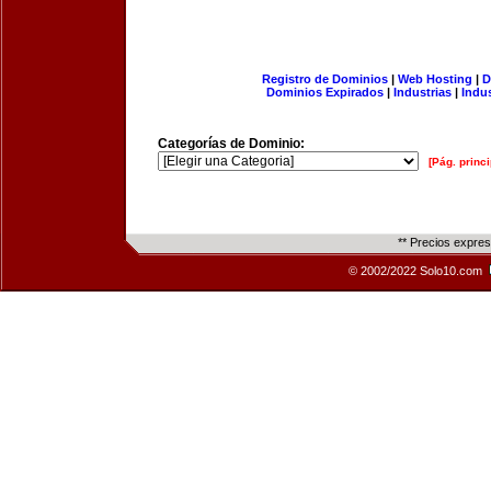
Registro de Dominios
|
Web Hosting
|
D
Dominios Expirados
|
Industrias
|
Indu
Categorías de Dominio:
[Pág. princi
** Precios expre
© 2002/2022 Solo10.com