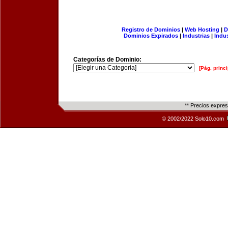
Registro de Dominios
|
Web Hosting
|
D
Dominios Expirados
|
Industrias
|
Indu
Categorías de Dominio:
[Pág. princi
** Precios expre
© 2002/2022 Solo10.com