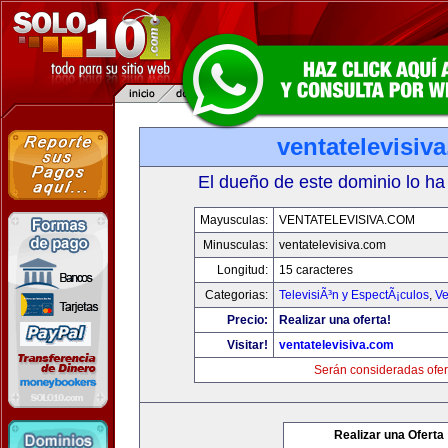
ventatelevisiv
El dueño de este dominio lo ha
Mayusculas:
VENTATELEVISIVA.COM
Minusculas:
ventatelevisiva.com
Longitud:
15 caracteres
Categorias:
TelevisiÃ³n y EspectÃ¡culos
,
Ve
Precio:
Realizar una oferta!
Visitar!
ventatelevisiva.com
Serán consideradas ofer
Realizar una Oferta