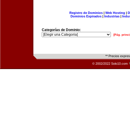
Registro de Dominios
|
Web Hosting
|
D
Dominios Expirados
|
Industrias
|
Indu
Categorías de Dominio:
[Pág. princi
** Precios expre
© 2002/2022 Solo10.com