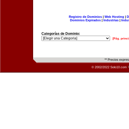
Registro de Dominios
|
Web Hosting
|
D
Dominios Expirados
|
Industrias
|
Indu
Categorías de Dominio:
[Pág. princi
** Precios expre
© 2002/2022 Solo10.com