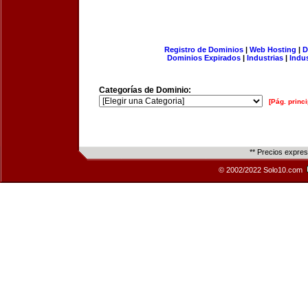
Registro de Dominios
|
Web Hosting
|
D
Dominios Expirados
|
Industrias
|
Indu
Categorías de Dominio:
[Pág. princi
** Precios expre
© 2002/2022 Solo10.com