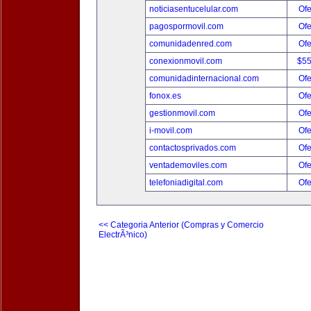
noticiasentucelular.com
Ofe
pagospormovil.com
Ofe
comunidadenred.com
Ofe
conexionmovil.com
$5
comunidadinternacional.com
Ofe
fonox.es
Ofe
gestionmovil.com
Ofe
i-movil.com
Ofe
contactosprivados.com
Ofe
ventademoviles.com
Ofe
telefoniadigital.com
Ofe
<< Categoria Anterior (Compras y Comercio
ElectrÃ³nico)