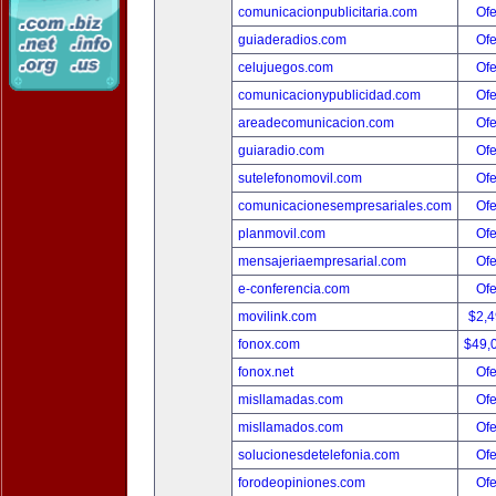
comunicacionpublicitaria.com
Ofe
guiaderadios.com
Ofe
celujuegos.com
Ofe
comunicacionypublicidad.com
Ofe
areadecomunicacion.com
Ofe
guiaradio.com
Ofe
sutelefonomovil.com
Ofe
comunicacionesempresariales.com
Ofe
planmovil.com
Ofe
mensajeriaempresarial.com
Ofe
e-conferencia.com
Ofe
movilink.com
$2,
fonox.com
$49,
fonox.net
Ofe
misllamadas.com
Ofe
misllamados.com
Ofe
solucionesdetelefonia.com
Ofe
forodeopiniones.com
Ofe