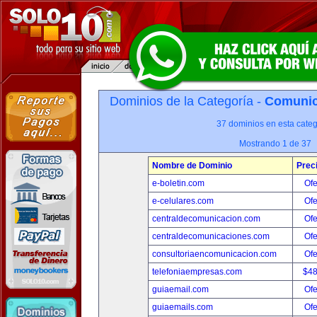
Dominios de la Categoría -
Comunica
37 dominios en esta categ
Mostrando 1 de 37
Nombre de Dominio
Prec
e-boletin.com
Ofe
e-celulares.com
Ofe
centraldecomunicacion.com
Ofe
centraldecomunicaciones.com
Ofe
consultoriaencomunicacion.com
Ofe
telefoniaempresas.com
$4
guiaemail.com
Ofe
guiaemails.com
Ofe